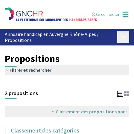
Menu
Se connecter
Annuaire handicap en Auvergne Rhône-Alpes
/
Menu p
Propositions
Propositions
Filtrer et rechercher
2 propositions
Classement des propositions par :
Classement des catégories