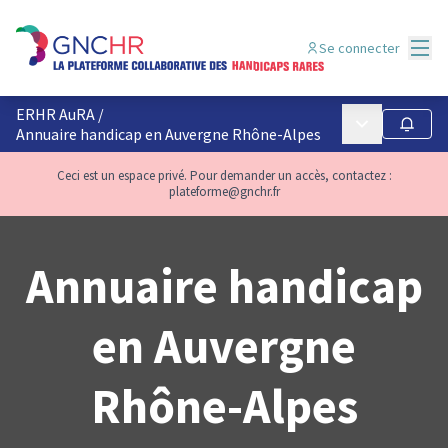
Menu
Se connecter
ERHR AuRA
/
Menu principa
Suivre
Annuaire handicap en Auvergne Rhône-Alpes
Ceci est un espace privé. Pour demander un accès, contactez :
plateforme@gnchr.fr
Annuaire handicap
en Auvergne
Rhône-Alpes