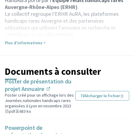
HandAura porté par l'
Equipe relais handicaps rares
Auvergne-Rhône-Alpes (ERHR)
.
Le collectif regroupe l'ERHR AuRA, les plateformes
handicaps rares Auvergne et des partenaires
utilisateurs qui utilisent l'annuaire en recherche et
contribuent à son alimentation.
Les objectifs de ce collectif
sont de :
Plus d'informations
échanger autour de l'outil et de ses nécessaires
évolutions
établir des règles communes d'alimentation et
d'utilisation partagée du logiciel
Documents à consulter
réfléchir et œuvrer au déploiement du projet à l'échelle
Poster de présentation du
régionale
projet Annuaire
(Lien externe)
Pour en savoir plus, vous pouvez contacter Aude
Poster créé pour un affichage lors des
Télécharger le fichier
Delavernhe, documentaliste de l'ERHR AuRA, par
Journées nationales handicaps rares
organisées à Lyon en novembre 2023
téléphone au 04 37 23 11 30 ou par email :
pdf
683 ko
a.delavernhe@lespep69.org.
Powerpoint de