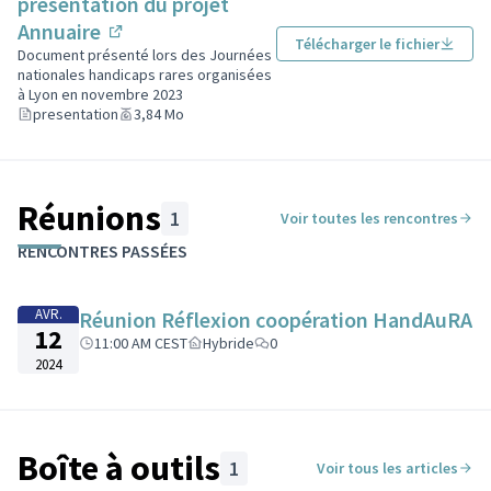
présentation du projet
Annuaire
Télécharger le fichier
(Lien externe)
Document présenté lors des Journées
nationales handicaps rares organisées
à Lyon en novembre 2023
presentation
3,84 Mo
Réunions
1
Voir toutes les rencontres
Passer la carte
Leaflet
|
©
OpenStreetMap
contributors
L'élément suivant est une carte qui présente les éléments de cet
RENCONTRES PASSÉES
+
−
AVR.
Réunion Réflexion coopération HandAuRA
12
11:00 AM CEST
Hybride
0
2024
Boîte à outils
1
Voir tous les articles