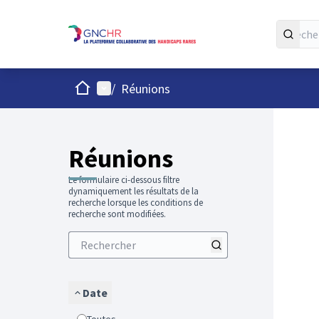
Accueil
Menu principal
/
Réunions
Passer
L'élément
+
−
Réunions
Le formulaire ci-dessous filtre
dynamiquement les résultats de la
recherche lorsque les conditions de
recherche sont modifiées.
Date