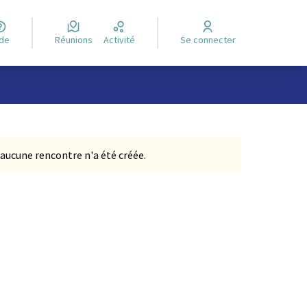
ide
Réunions
Activité
Se connecter
Leaflet
|
©
OpenStreetMap
contributors
e des points de carte. L'élément peut être utilisé avec un lecteur
aucune rencontre n'a été créée.