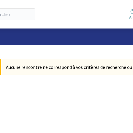
A
 la carte
 suivant est une carte qui présente les éléments de cette page comm
Aucune rencontre ne correspond à vos critères de recherche ou 