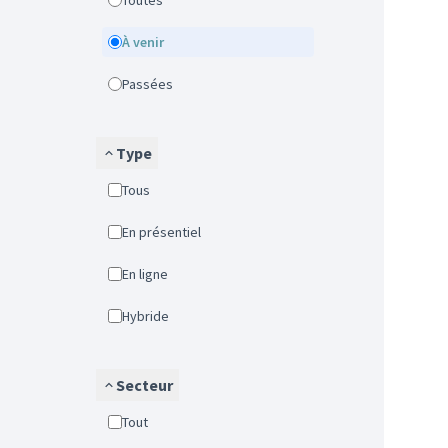
Toutes
À venir
Passées
Type
Tous
En présentiel
En ligne
Hybride
Secteur
Tout