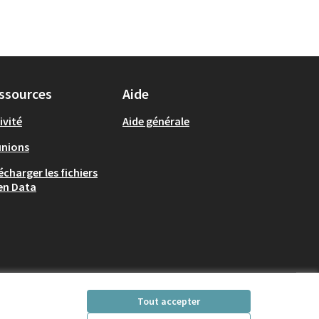
ssources
Aide
ivité
Aide générale
unions
écharger les fichiers
en Data
Tout accepter