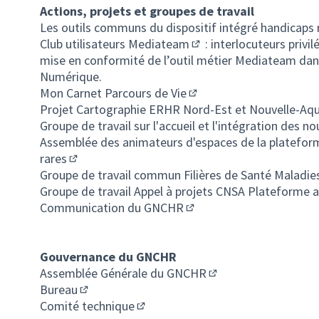
Actions, projets et groupes de travail
Les outils communs du dispositif intégré handicaps 
Club utilisateurs Mediateam
: interlocuteurs privil
(S'ouvre dans un nouvel 
mise en conformité de l’outil métier Mediateam d
Numérique.
Mon Carnet Parcours de Vie
(S'ouvre dans un nouvel 
Projet Cartographie ERHR Nord-Est et Nouvelle-Aqu
Groupe de travail sur l'accueil et l'intégration des 
Assemblée des animateurs d'espaces de la plateform
rares
(S'ouvre dans un nouvel onglet)
Groupe de travail commun Filières de Santé Maladi
Groupe de travail Appel à projets CNSA Plateforme 
Communication du GNCHR
(S'ouvre dans un nouvel o
Gouvernance du GNCHR
Assemblée Générale du GNCHR
(S'ouvre dans un nou
Bureau
(S'ouvre dans un nouvel onglet)
Comité technique
(S'ouvre dans un nouvel onglet)