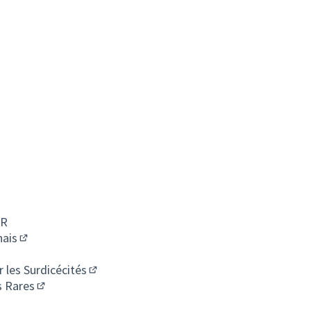
 nouvel onglet)
 un nouvel onglet)
 onglet)
let)
HR
ais
(S'ouvre dans un nouvel onglet)
ouvre dans un nouvel onglet)
 les Surdicécités
(S'ouvre dans un nouvel onglet)
s Rares
(S'ouvre dans un nouvel onglet)