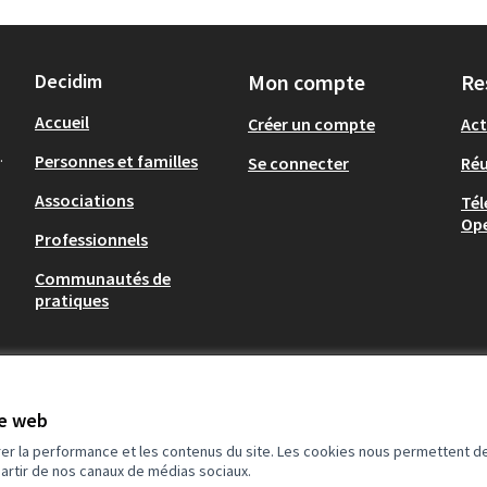
Decidim
Mon compte
Re
Accueil
Créer un compte
Act
.
Personnes et familles
Se connecter
Ré
Associations
Tél
Op
Professionnels
Communautés de
pratiques
te web
rer la performance et les contenus du site. Les cookies nous permettent de
partir de nos canaux de médias sociaux.