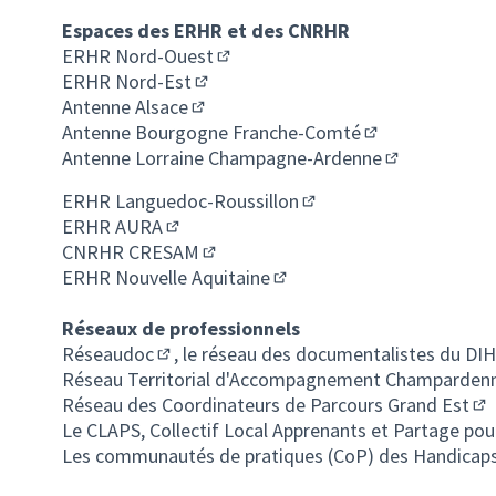
Espaces des ERHR et des CNRHR
ERHR Nord-Ouest
(S'ouvre dans un nouvel onglet)
ERHR Nord-Est
(S'ouvre dans un nouvel onglet)
Antenne Alsace
(S'ouvre dans un nouvel onglet)
Antenne Bourgogne Franche-Comté
(S'ouvre dans un
Antenne Lorraine Champagne-Ardenne
(S'ouvre dans
ERHR Languedoc-Roussillon
(S'ouvre dans un nouvel
ERHR AURA
(S'ouvre dans un nouvel onglet)
CNRHR CRESAM
(S'ouvre dans un nouvel onglet)
ERHR Nouvelle Aquitaine
(S'ouvre dans un nouvel ong
Réseaux de professionnels
Réseaudoc
, le réseau des documentalistes du DI
(S'ouvre dans un nouvel onglet)
Réseau Territorial d'Accompagnement Champardenn
Réseau des Coordinateurs de Parcours Grand Est
(S'
Le CLAPS, Collectif Local Apprenants et Partage pour
Les communautés de pratiques (CoP) des Handicap