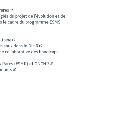
rares
(S'ouvre dans un nouvel onglet)
égiés du projet de l’évolution et de
onglet)
ans le cadre du programme ESMS
onglet)
itaine
(S'ouvre dans un nouvel onglet)
nouveaux dans le DIHR
(S'ouvre dans un nouvel onglet)
e collaborative des handicaps
es Rares (FSMR) et GNCHR
(S'ouvre dans un nouvel onglet)
aidants
(S'ouvre dans un nouvel onglet)
nglet)
vel onglet)