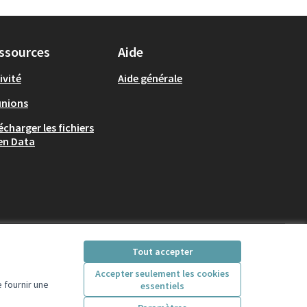
ssources
Aide
ivité
Aide générale
unions
écharger les fichiers
en Data
Tout accepter
Accepter seulement les cookies
 fournir une
essentiels
Licence Creative Comm
(Lien externe)