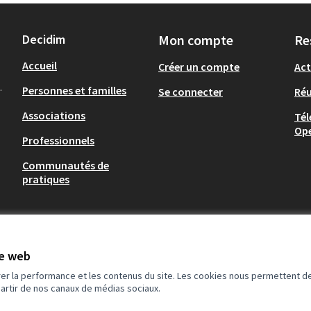
Decidim
Mon compte
Re
Accueil
Créer un compte
Act
.
Personnes et familles
Se connecter
Ré
Associations
Tél
Op
Professionnels
Communautés de
pratiques
te web
rer la performance et les contenus du site. Les cookies nous permettent de
partir de nos canaux de médias sociaux.