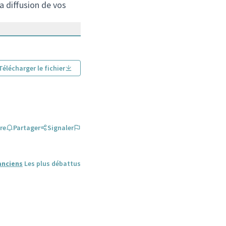
a diffusion de vos
Télécharger le fichier
re
Partager
Signaler
anciens
Les plus débattus