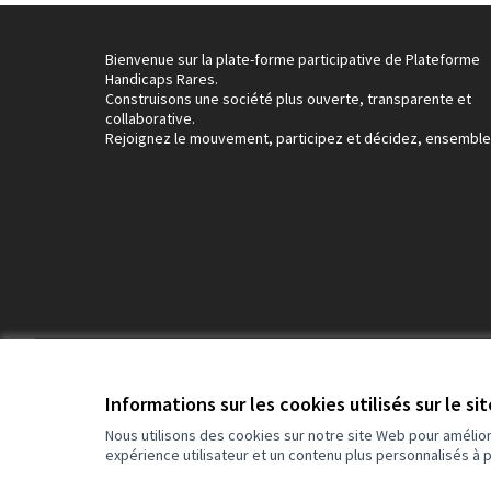
Bienvenue sur la plate-forme participative de Plateforme
Handicaps Rares.
Construisons une société plus ouverte, transparente et
collaborative.
Rejoignez le mouvement, participez et décidez, ensemble
Conditions d'utilisation
Paramètres des cookies
Informations sur les cookies utilisés sur le si
Nous utilisons des cookies sur notre site Web pour amélio
expérience utilisateur et un contenu plus personnalisés à 
(Lien externe)
Site réalisé grâce au
logiciel libre Decidim
.