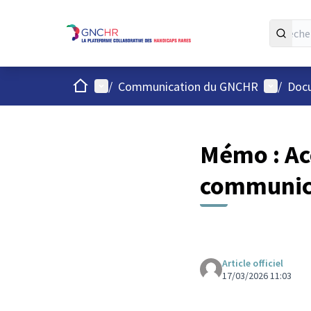
Accueil
Menu principal
Menu uti
/
Communication du GNCHR
/
Docu
Mémo : Acc
communic
Article officiel
17/03/2026 11:03