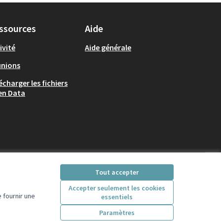
ssources
Aide
ivité
Aide générale
unions
écharger les fichiers
en Data
Tout accepter
Accepter seulement les cookies
 fournir une
essentiels
Licence Creative Comm
(Lien externe)
Paramètres