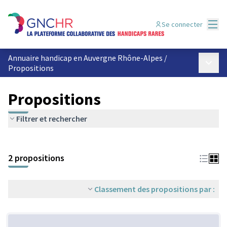
Menu
Se connecter
Annuaire handicap en Auvergne Rhône-Alpes
/
Menu p
Propositions
Propositions
Filtrer et rechercher
2 propositions
Classement des propositions par :