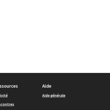
ssources
Aide
ivité
Aide générale
ncontres