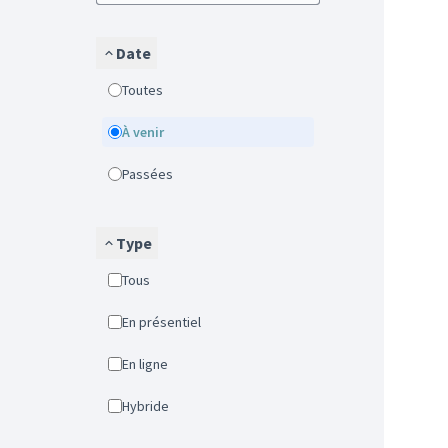
Date
Toutes
À venir
Passées
Type
Tous
En présentiel
En ligne
Hybride